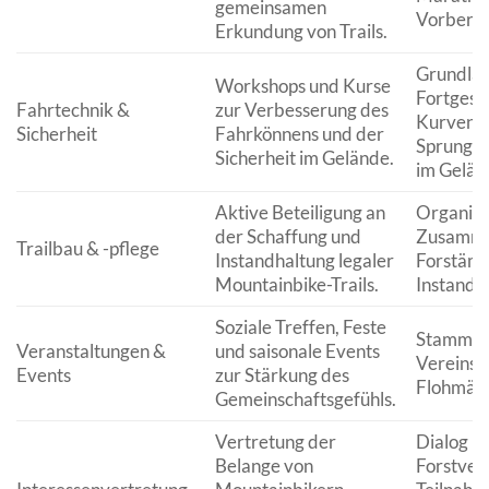
gemeinsamen
Vorberei
Erkundung von Trails.
Grundlag
Workshops und Kurse
Fortgesch
Fahrtechnik &
zur Verbesserung des
Kurvente
Sicherheit
Fahrkönnens und der
Sprungtra
Sicherheit im Gelände.
im Gelän
Aktive Beteiligung an
Organisa
der Schaffung und
Zusamme
Trailbau & -pflege
Instandhaltung legaler
Forstämt
Mountainbike-Trails.
Instand
Soziale Treffen, Feste
Stammtis
Veranstaltungen &
und saisonale Events
Vereinsau
Events
zur Stärkung des
Flohmärk
Gemeinschaftsgefühls.
Vertretung der
Dialog m
Belange von
Forstver