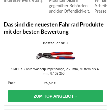
Interessenvertretung
Mountainbikern
Teilnahm
gegenüber Behörden
Arbeitsg
und der Öffentlichkeit.
Pressear
Das sind die neuesten Fahrrad Produkte
mit der besten Bewertung
1
KNIPEX Cobra Wasserpumpenzange, 250 mm, Muttern bis 46
mm, 87 02 250 ...
25,52 €
ZUM TOP ANGEBOT »