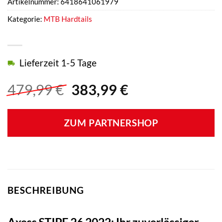
Artikelnummer:
6418641061979
Kategorie:
MTB Hardtails
Lieferzeit 1-5 Tage
Ursprünglicher
Aktueller
479,99
€
383,99
€
Preis
Preis
war:
ist:
ZUM PARTNERSHOP
479,99 €
383,99 €.
BESCHREIBUNG
Axess STIPE 26 2022: Ihr zuverlässiger