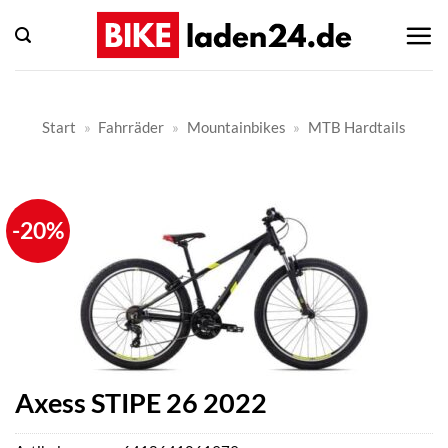
Zum
Inhalt
springen
Start
»
Fahrräder
»
Mountainbikes
»
MTB Hardtails
-20%
Axess STIPE 26 2022