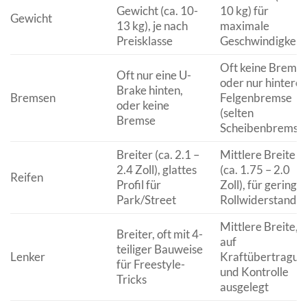
Gewicht (ca. 10-
10 kg) für
Gewicht
13 kg), je nach
maximale
Preisklasse
Geschwindigkeit
Oft keine Bremse
Oft nur eine U-
oder nur hintere
Brake hinten,
Bremsen
Felgenbremse
oder keine
(selten
Bremse
Scheibenbremse
Breiter (ca. 2.1 –
Mittlere Breite
2.4 Zoll), glattes
(ca. 1.75 – 2.0
Reifen
Profil für
Zoll), für geringe
Park/Street
Rollwiderstand
Mittlere Breite,
Breiter, oft mit 4-
auf
teiliger Bauweise
Lenker
Kraftübertragun
für Freestyle-
und Kontrolle
Tricks
ausgelegt