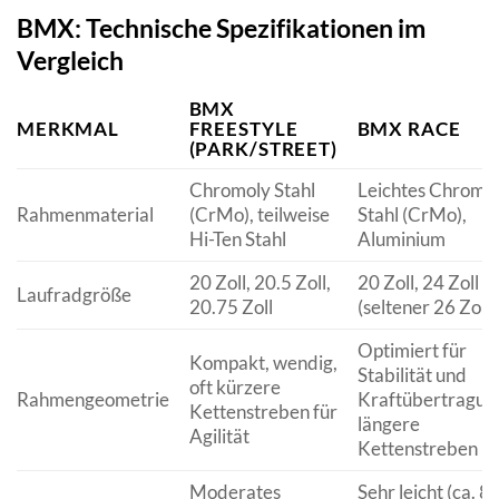
BMX: Technische Spezifikationen im
Vergleich
BMX
MERKMAL
FREESTYLE
BMX RACE
(PARK/STREET)
Chromoly Stahl
Leichtes Chromo
Rahmenmaterial
(CrMo), teilweise
Stahl (CrMo),
Hi-Ten Stahl
Aluminium
20 Zoll, 20.5 Zoll,
20 Zoll, 24 Zoll
Laufradgröße
20.75 Zoll
(seltener 26 Zoll)
Optimiert für
Kompakt, wendig,
Stabilität und
oft kürzere
Rahmengeometrie
Kraftübertragun
Kettenstreben für
längere
Agilität
Kettenstreben
Moderates
Sehr leicht (ca. 8-