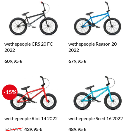
wethepeople CRS 20 FC
wethepeople Reason 20
2022
2022
609,95
€
679,95
€
-15%
wethepeople Riot 14 2022
wethepeople Seed 16 2022
Ursprünglicher
Aktueller
549,99
€
439,95
€
489,95
€