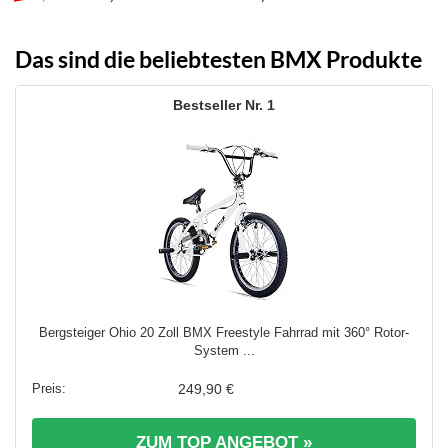
Preis
Preis
war:
ist:
549,99 €
439,95 €.
Das sind die beliebtesten BMX Produkte
1
Bergsteiger Ohio 20 Zoll BMX Freestyle Fahrrad mit 360° Rotor-
System ...
249,90 €
ZUM TOP ANGEBOT »