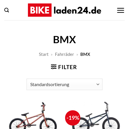
Zum
Inhalt
springen
BMX
Start
»
Fahrräder
»
BMX
FILTER
-19%