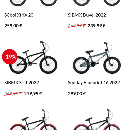
SCool XtriX 20
SIBMX Düvel 2022
Ursprünglicher
Aktueller
259,00
€
469,99
€
239,99
€
Preis
Preis
war:
ist:
469,99 €
239,99 €.
-19%
SIBMX ST 1 2022
Sunday Blueprint 16 2022
Ursprünglicher
Aktueller
369,99
€
219,99
€
299,00
€
Preis
Preis
war:
ist:
369,99 €
219,99 €.