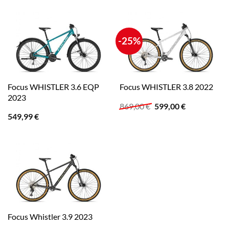
-25%
Focus WHISTLER 3.6 EQP
Focus WHISTLER 3.8 2022
2023
Ursprünglicher
Aktueller
869,00
€
599,00
€
Preis
Preis
549,99
€
war:
ist:
869,00 €
599,00 €.
Focus Whistler 3.9 2023