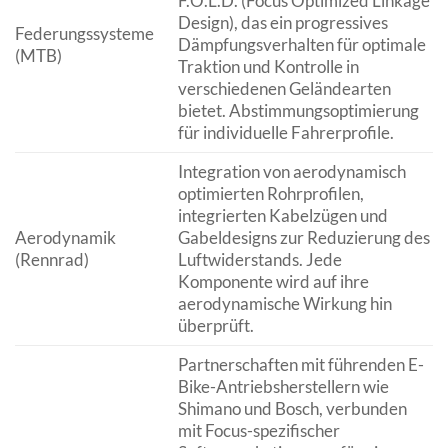
F.O.L.D. (Focus Optimized Linkage
Design), das ein progressives
Federungssysteme
Dämpfungsverhalten für optimale
(MTB)
Traktion und Kontrolle in
verschiedenen Geländearten
bietet. Abstimmungsoptimierung
für individuelle Fahrerprofile.
Integration von aerodynamisch
optimierten Rohrprofilen,
integrierten Kabelzügen und
Aerodynamik
Gabeldesigns zur Reduzierung des
(Rennrad)
Luftwiderstands. Jede
Komponente wird auf ihre
aerodynamische Wirkung hin
überprüft.
Partnerschaften mit führenden E-
Bike-Antriebsherstellern wie
Shimano und Bosch, verbunden
mit Focus-spezifischer