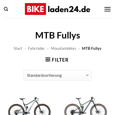
Zum
Inhalt
springen
MTB Fullys
Start
»
Fahrräder
»
Mountainbikes
»
MTB Fullys
FILTER