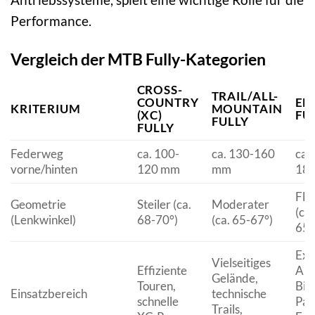
Performance.
Vergleich der MTB Fully-Kategorien
CROSS-
TRAIL/ALL-
COUNTRY
EN
KRITERIUM
MOUNTAIN
(XC)
FU
FULLY
FULLY
Federweg
ca. 100-
ca. 130-160
ca.
vorne/hinten
120 mm
mm
18
Fla
Geometrie
Steiler (ca.
Moderater
(ca.
(Lenkwinkel)
68-70°)
(ca. 65-67°)
65°
Ext
Vielseitiges
Effiziente
Abf
Gelände,
Touren,
Bik
Einsatzbereich
technische
schnelle
Par
Trails,