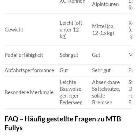
XC-Rennen
End
Alpintouren
Ren
Leicht (oft
Rob
Mittel (ca.
Gewicht
unter 12
(ca
12-15 kg)
kg)
kg)
Pedalierfähigkeit
Sehr gut
Gut
Mod
Abfahrtsperformance
Gut
Sehr gut
Exz
Leichte
Absenkbare
Sta
Bauweise,
Sattelstütze,
Däm
Besondere Merkmale
geringer
solide
rob
Federweg
Bremsen
Fah
FAQ – Häufig gestellte Fragen zu MTB
Fullys