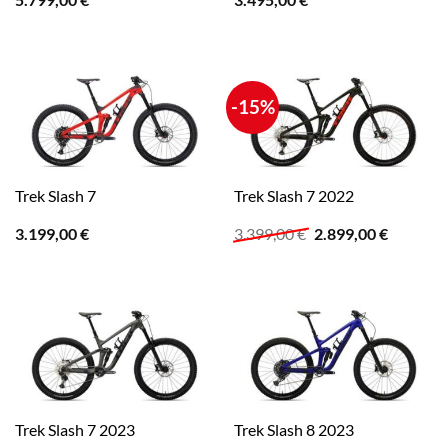
-15%
Trek Slash 7
Trek Slash 7 2022
Ursprünglicher
Aktuelle
3.199,00
€
3.399,00
€
2.899,00
€
Preis
Preis
war:
ist:
3.399,00 €
2.899,00
Trek Slash 7 2023
Trek Slash 8 2023