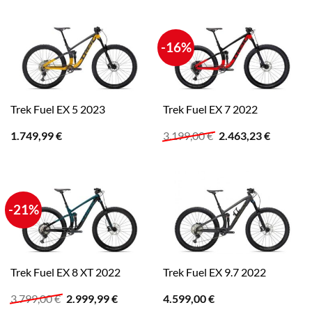
-16%
Trek Fuel EX 5 2023
Trek Fuel EX 7 2022
Ursprünglicher
Aktuelle
1.749,99
€
3.199,00
€
2.463,23
€
Preis
Preis
war:
ist:
3.199,00 €
2.463,23
-21%
Trek Fuel EX 8 XT 2022
Trek Fuel EX 9.7 2022
Ursprünglicher
Aktueller
3.799,00
€
2.999,99
€
4.599,00
€
Preis
Preis