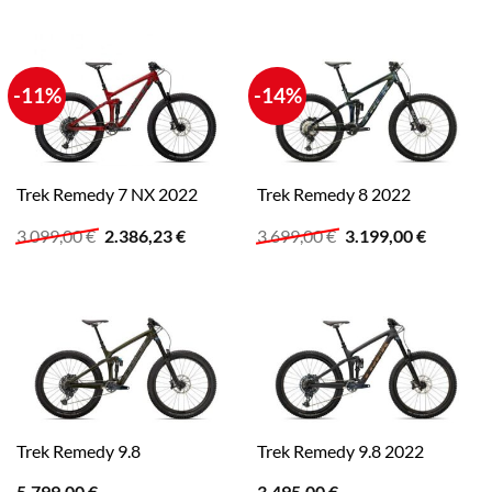
war:
ist:
3.799,00 €
2.999,99 €.
-11%
-14%
Trek Remedy 7 NX 2022
Trek Remedy 8 2022
Ursprünglicher
Aktueller
Ursprünglicher
Aktuelle
3.099,00
€
2.386,23
€
3.699,00
€
3.199,00
€
Preis
Preis
Preis
Preis
war:
ist:
war:
ist:
3.099,00 €
2.386,23 €.
3.699,00 €
3.199,00
Trek Remedy 9.8
Trek Remedy 9.8 2022
5.799,00
€
3.495,00
€