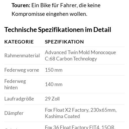
Touren:
Ein Bike für Fahrer, die keine
Kompromisse eingehen wollen.
Technische Spezifikationen im Detail
KATEGORIE
SPEZIFIKATION
Advanced Twin Mold Monocoque
Rahmenmaterial
C:68 Carbon Technology
Federweg vorne
150 mm
Federweg
140 mm
hinten
Laufradgröße
29 Zoll
Fox Float X2 Factory, 230x65mm,
Dämpfer
Kashima Coated
Fox 36 Float Factory FIT4, 15QR,