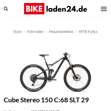
Zum
Inhalt
springen
Start
»
Fahrräder
»
Mountainbikes
»
MTB Fullys
Cube Stereo 150 C:68 SLT 29