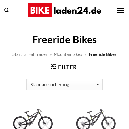
Zum
Inhalt
springen
Freeride Bikes
Start
»
Fahrräder
»
Mountainbikes
»
Freeride Bikes
FILTER