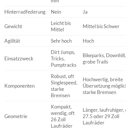
mm
Hinterradfederung
Nein
Ja
Leicht bis
Gewicht
Mittel bis Schwer
Mittel
Agilität
Sehr hoch
Hoch
Dirt Jumps,
Bikeparks, Downhill,
Einsatzzweck
Tricks,
grobe Trails
Pumptracks
Robust, oft
Hochwertig, breite
Singlespeed,
Komponenten
Übersetzung möglich,
starke
starke Bremsen
Bremsen
Kompakt,
Länger, laufruhiger, of
wendig, oft
Geometrie
27.5 oder 29 Zoll
26 Zoll
Laufräder
Laufräder