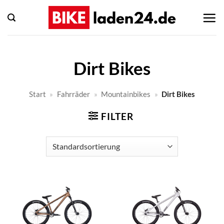
Zum
Inhalt
springen
Dirt Bikes
Start
»
Fahrräder
»
Mountainbikes
»
Dirt Bikes
FILTER