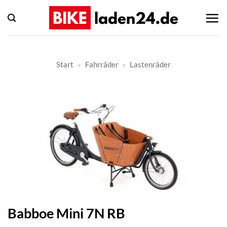
Zum
Inhalt
springen
Start
»
Fahrräder
»
Lastenräder
Babboe Mini 7N RB