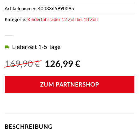
Artikelnummer:
4033365990095
Kategorie:
Kinderfahrräder 12 Zoll bis 18 Zoll
Lieferzeit 1-5 Tage
Ursprünglicher
Aktueller
169,90
€
126,99
€
Preis
Preis
war:
ist:
ZUM PARTNERSHOP
169,90 €
126,99 €.
BESCHREIBUNG