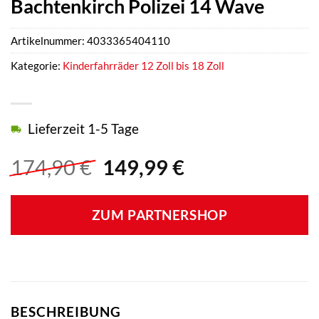
Bachtenkirch Polizei 14 Wave
Artikelnummer:
4033365404110
Kategorie:
Kinderfahrräder 12 Zoll bis 18 Zoll
Lieferzeit 1-5 Tage
Ursprünglicher
Aktueller
174,90
€
149,99
€
Preis
Preis
war:
ist:
ZUM PARTNERSHOP
174,90 €
149,99 €.
BESCHREIBUNG