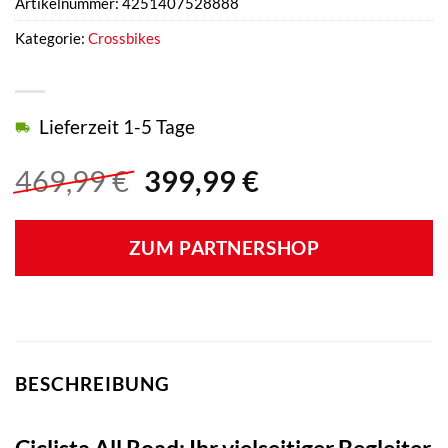
Artikelnummer:
4251407528888
Kategorie:
Crossbikes
Lieferzeit 1-5 Tage
Ursprünglicher
Aktueller
469,99
€
399,99
€
Preis
Preis
war:
ist:
ZUM PARTNERSHOP
469,99 €
399,99 €.
BESCHREIBUNG
Ciclista All Road: Ihr vielseitiger Begleiter