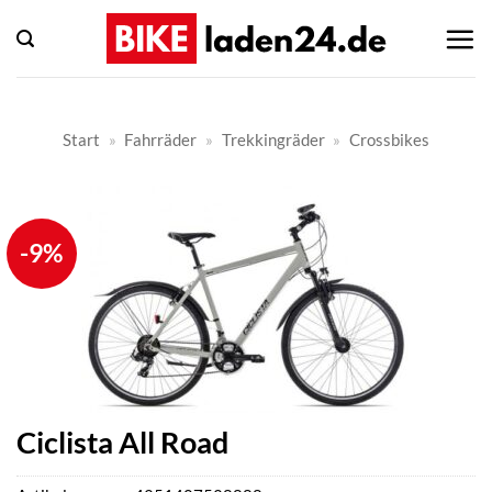
Zum
Inhalt
springen
Start
»
Fahrräder
»
Trekkingräder
»
Crossbikes
-9%
Ciclista All Road