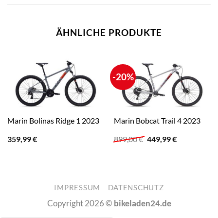
ÄHNLICHE PRODUKTE
-20%
Marin Bolinas Ridge 1 2023
Marin Bobcat Trail 4 2023
Ursprünglicher
Aktueller
359,99
€
899,00
€
449,99
€
Preis
Preis
war:
ist:
899,00 €
449,99 €.
IMPRESSUM
DATENSCHUTZ
Copyright 2026 ©
bikeladen24.de