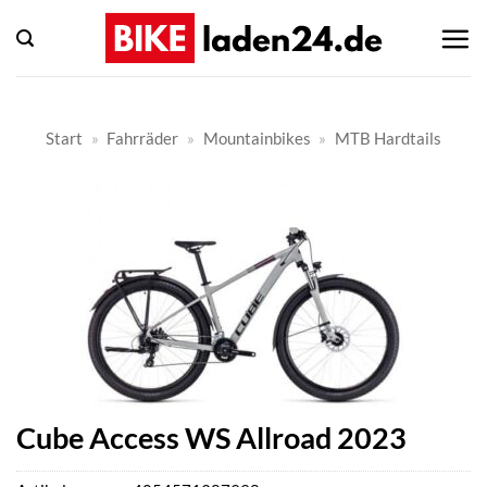
Zum
Inhalt
springen
Start
»
Fahrräder
»
Mountainbikes
»
MTB Hardtails
Cube Access WS Allroad 2023