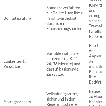
Konditio
Standardverfahren
und
zur Beurteilung Ihrer
ermöglich
Bonitätsprüfung
Kreditwürdigkeit
sichere
durch den
Transakt
Finanzierungspartner.
für alle
Parteien.
Flexibilitä
der
Variable wählbare
Anpassun
Laufzeiten (z.B. 12,
Laufzeiten &
der
24, 36 Monate) und
Zinssätze
monatlic
darauf basierende
Belastung
Zinssätze.
Ihre
Bedürfnis
Bequem 
Vollständig online,
zu Hause 
sicher und in der
Antragsprozess
beantrag
Regel mit schneller