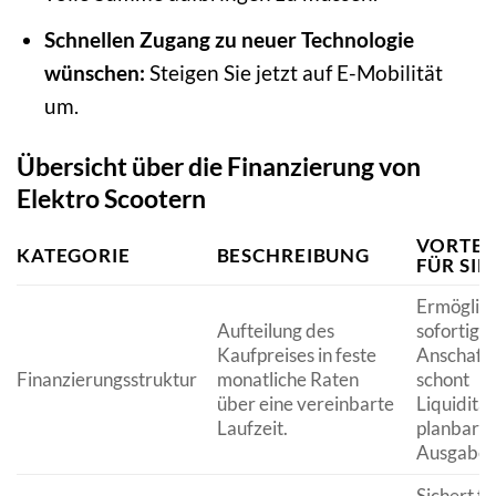
Schnellen Zugang zu neuer Technologie
wünschen:
Steigen Sie jetzt auf E-Mobilität
um.
Übersicht über die Finanzierung von
Elektro Scootern
VORTEI
KATEGORIE
BESCHREIBUNG
FÜR SIE
Ermöglich
Aufteilung des
sofortige
Kaufpreises in feste
Anschaff
Finanzierungsstruktur
monatliche Raten
schont
über eine vereinbarte
Liquidität
Laufzeit.
planbare
Ausgaben
Sichert fa