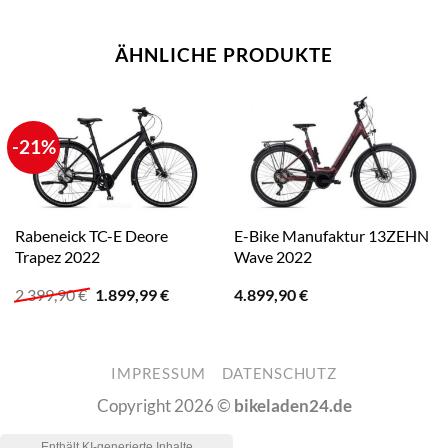
ÄHNLICHE PRODUKTE
-21%
Rabeneick TC-E Deore
E-Bike Manufaktur 13ZEHN
Trapez 2022
Wave 2022
Ursprünglicher
Aktueller
2.399,90
€
1.899,99
€
4.899,90
€
Preis
Preis
war:
ist:
2.399,90 €
1.899,99 €.
IMPRESSUM
DATENSCHUTZ
Copyright 2026 ©
bikeladen24.de