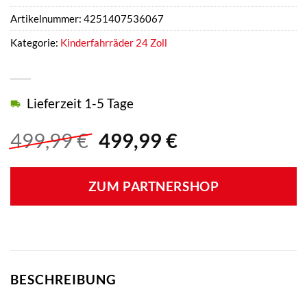
Artikelnummer:
4251407536067
Kategorie:
Kinderfahrräder 24 Zoll
Lieferzeit 1-5 Tage
Ursprünglicher
Aktueller
499,99
€
499,99
€
Preis
Preis
war:
ist:
ZUM PARTNERSHOP
499,99 €
499,99 €.
BESCHREIBUNG