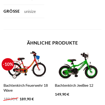
GRÖSSE
unisize
ÄHNLICHE PRODUKTE
-10%
Bachtenkirch Feuerwehr 18
Bachtenkirch JeeBee 12
Wave
149,90
€
Ursprünglicher
Aktueller
189,90
€
189,90
€
Preis
Preis