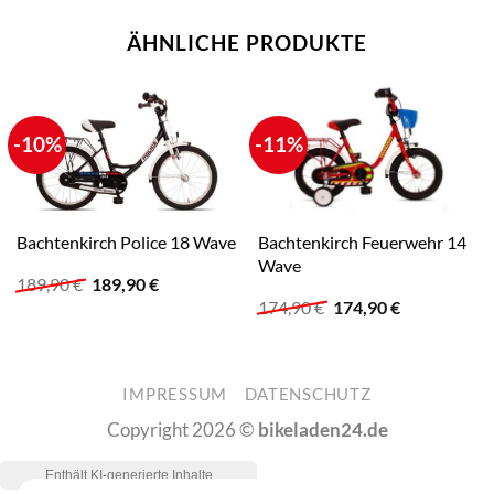
ÄHNLICHE PRODUKTE
-10%
-11%
Bachtenkirch Feuerwehr 14
Bachtenkirch Police 18 Wave
Wave
Ursprünglicher
Aktueller
189,90
€
189,90
€
Preis
Preis
Ursprünglicher
Aktueller
174,90
€
174,90
€
war:
ist:
Preis
Preis
189,90 €
189,90 €.
war:
ist:
174,90 €
174,90 €.
IMPRESSUM
DATENSCHUTZ
Copyright 2026 ©
bikeladen24.de