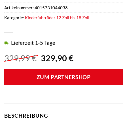
Artikelnummer:
4015731044038
Kategorie:
Kinderfahrräder 12 Zoll bis 18 Zoll
Lieferzeit 1-5 Tage
Ursprünglicher
Aktueller
329,99
€
329,90
€
Preis
Preis
war:
ist:
ZUM PARTNERSHOP
329,99 €
329,90 €.
BESCHREIBUNG