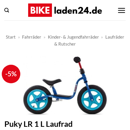
Zum
Inhalt
springen
Start
»
Fahrräder
»
Kinder- & Jugendfahrräder
»
Laufräder
& Rutscher
-5%
Puky LR 1 L Laufrad