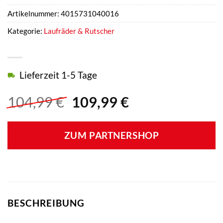
Artikelnummer:
4015731040016
Kategorie:
Laufräder & Rutscher
Lieferzeit 1-5 Tage
Ursprünglicher
Aktueller
104,99
€
109,99
€
Preis
Preis
war:
ist:
ZUM PARTNERSHOP
104,99 €
109,99 €.
BESCHREIBUNG