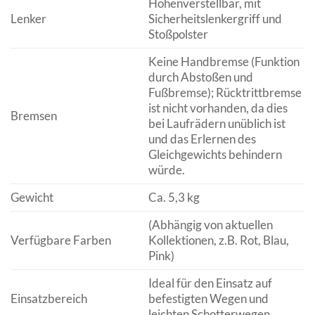
Höhenverstellbar, mit
Lenker
Sicherheitslenkergriff und
Stoßpolster
Keine Handbremse (Funktion
durch Abstoßen und
Fußbremse); Rücktrittbremse
ist nicht vorhanden, da dies
Bremsen
bei Laufrädern unüblich ist
und das Erlernen des
Gleichgewichts behindern
würde.
Gewicht
Ca. 5,3 kg
(Abhängig von aktuellen
Verfügbare Farben
Kollektionen, z.B. Rot, Blau,
Pink)
Ideal für den Einsatz auf
Einsatzbereich
befestigten Wegen und
leichten Schotterwegen.