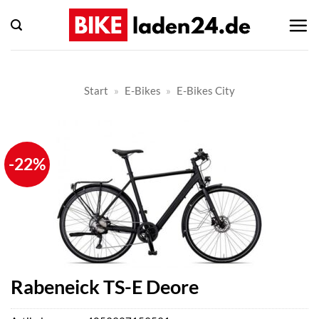
Zum
Inhalt
springen
Start
»
E-Bikes
»
E-Bikes City
-22%
Rabeneick TS-E Deore