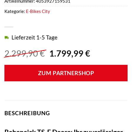
Artikelnummer:
4053927159531
Kategorie:
E-Bikes City
Lieferzeit 1-5 Tage
Ursprünglicher
Aktueller
2.299,90
€
1.799,99
€
Preis
Preis
war:
ist:
ZUM PARTNERSHOP
2.299,90 €
1.799,99 €
BESCHREIBUNG
Rabeneick TS-E Deore: Ihr zuverlässiger