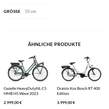
GRÖSSE
55 cm
ÄHNLICHE PRODUKTE
Gazelle HeavyDutyNL C5
Draisin Kos Bosch RT 400
HMB H5 Wave 2023
Edition
2.999,00
€
3.999,00
€