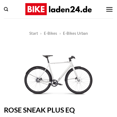
Zum
Inhalt
springen
Start
»
E-Bikes
»
E-Bikes Urban
ROSE SNEAK PLUS EQ