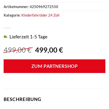
Artikelnummer:
4250969272550
Kategorie:
Kinderfahrräder 24 Zoll
Lieferzeit 1-5 Tage
Ursprünglicher
Aktueller
499,00
€
499,00
€
Preis
Preis
war:
ist:
ZUM PARTNERSHOP
499,00 €
499,00 €.
BESCHREIBUNG