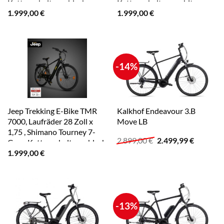
Kettenschaltung, black
Kettenschaltung, white
1.999,00
€
1.999,00
€
-14%
Jeep Trekking E-Bike TMR
Kalkhof Endeavour 3.B
7000, Laufräder 28 Zoll x
Move LB
1,75 , Shimano Tourney 7-
Ursprünglicher
Aktuelle
2.899,00
€
2.499,99
€
Gang Kettenschaltung, black
Preis
Preis
1.999,00
€
war:
ist:
2.899,00 €
2.499,99
-13%