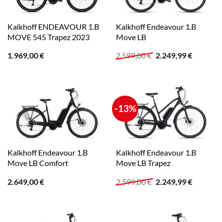
Kalkhoff ENDEAVOUR 1.B
Kalkhoff Endeavour 1.B
MOVE 545 Trapez 2023
Move LB
Ursprünglicher
Aktuelle
1.969,00
€
2.599,00
€
2.249,99
€
Preis
Preis
war:
ist:
2.599,00 €
2.249,99
-13%
Kalkhoff Endeavour 1.B
Kalkhoff Endeavour 1.B
Move LB Comfort
Move LB Trapez
Ursprünglicher
Aktuelle
2.649,00
€
2.599,00
€
2.249,99
€
Preis
Preis
war:
ist:
2.599,00 €
2.249,99