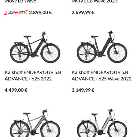
Move LB Wave
MOVE LB Wave 2023
Ursprünglicher
Aktueller
2.899,00
€
2.899,00
€
2.699,99
€
Preis
Preis
war:
ist:
2.899,00 €
2.899,00 €.
Kalkhoff ENDEAVOUR 5.B
Kalkhoff ENDEAVOUR 5.B
ADVANCE+ 625 2022
ADVANCE+ 625 Wave 2022
4.499,00
€
3.149,99
€