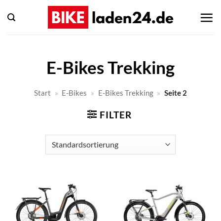
Zum
Inhalt
springen
E-Bikes Trekking
Start
»
E-Bikes
»
E-Bikes Trekking
»
Seite 2
FILTER