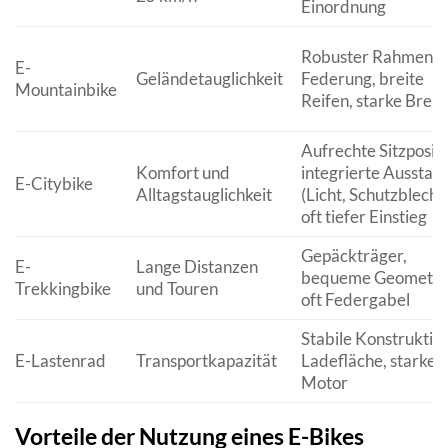
Einordnung
Robuster Rahmen,
E-
Geländetauglichkeit
Federung, breite
Mountainbike
Reifen, starke Brem
Aufrechte Sitzpositi
Komfort und
integrierte Ausstat
E-Citybike
Alltagstauglichkeit
(Licht, Schutzbleche
oft tiefer Einstieg
Gepäckträger,
E-
Lange Distanzen
bequeme Geometrie
Trekkingbike
und Touren
oft Federgabel
Stabile Konstruktion
E-Lastenrad
Transportkapazität
Ladefläche, starker
Motor
Vorteile der Nutzung eines E-Bikes