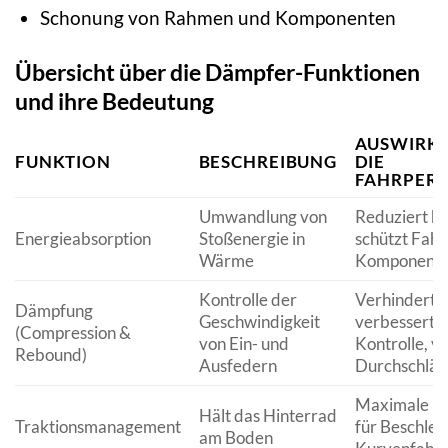
Schonung von Rahmen und Komponenten
Übersicht über die Dämpfer-Funktionen
und ihre Bedeutung
AUSWIRK
FUNKTION
BESCHREIBUNG
DIE
FAHRPER
Umwandlung von
Reduziert ha
Energieabsorption
Stoßenergie in
schützt Fahr
Wärme
Komponent
Kontrolle der
Verhindert 
Dämpfung
Geschwindigkeit
verbessert T
(Compression &
von Ein- und
Kontrolle, v
Rebound)
Ausfedern
Durchschläg
Maximale B
Hält das Hinterrad
Traktionsmanagement
für Beschleu
am Boden