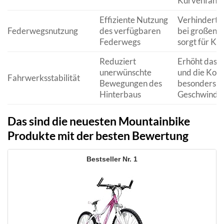
Kurvenfahrt
Effiziente Nutzung
Verhindert 
Federwegsnutzung
des verfügbaren
bei großen H
Federwegs
sorgt für Ko
Reduziert
Erhöht das 
unerwünschte
und die Kont
Fahrwerksstabilität
Bewegungen des
besonders b
Hinterbaus
Geschwindig
Das sind die neuesten Mountainbike
Produkte mit der besten Bewertung
1