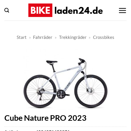
Zum
Inhalt
springen
Start
»
Fahrräder
»
Trekkingräder
»
Crossbikes
Cube Nature PRO 2023