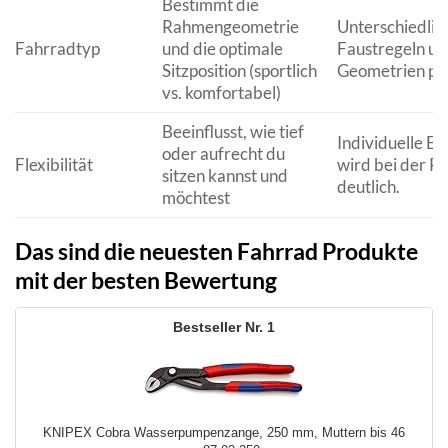
Bestimmt die
Rahmengeometrie
Unterschiedlic
Fahrradtyp
und die optimale
Faustregeln un
Sitzposition (sportlich
Geometrien pr
vs. komfortabel)
Beeinflusst, wie tief
Individuelle Ei
oder aufrecht du
Flexibilität
wird bei der P
sitzen kannst und
deutlich.
möchtest
Das sind die neuesten Fahrrad Produkte
mit der besten Bewertung
1
KNIPEX Cobra Wasserpumpenzange, 250 mm, Muttern bis 46