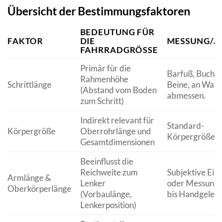
Übersicht der Bestimmungsfaktoren
BEDEUTUNG FÜR
FAKTOR
DIE
MESSUNG/A
FAHRRADGRÖSSE
Primär für die
Barfuß, Buch z
Rahmenhöhe
Schrittlänge
Beine, an Wand
(Abstand vom Boden
abmessen.
zum Schritt)
Indirekt relevant für
Standard-
Körpergröße
Oberrohrlänge und
Körpergrößen
Gesamtdimensionen
Beeinflusst die
Reichweite zum
Subjektive Ein
Armlänge &
Lenker
oder Messung v
Oberkörperlänge
(Vorbaulänge,
bis Handgelenk
Lenkerposition)